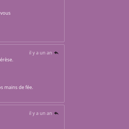
 vous
il y a un an
érèse.
os mains de fée.
il y a un an