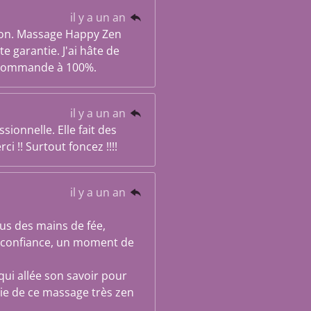
il y a un an
ion. Massage Happy Zen
 garantie. J'ai hâte de
ecommande à 100%.
il y a un an
ionnelle. Elle fait des
i !! Surtout foncez !!!!
il y a un an
 des mains de fée,
en confiance, un moment de
qui allée son savoir pour
tie de ce massage très zen