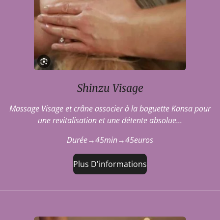
Shinzu Visage
Massage Visage et crâne associer à la baguette Kansa pour
une revitalisation et une détente absolue...
Durée→45min→45euros
Plus D'informations